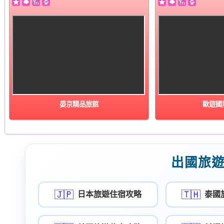
晏京精品旅館
歐遊國
出國旅
🇯🇵
🇹🇭
日本旅遊住宿攻略
泰國