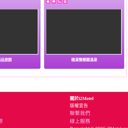
精品旅館
礁溪懷鄉園溫泉
關於i2Motel
版權宣告
聯繫我們
想
線上服務