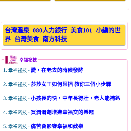
台灣溫泉
080人力銀行
美食101
小編的世
界
台灣美食
南方科技
幸福祕技
愛，在老去的時候發酵
1. 幸福祕技 -
莎莎女王如何葉插 教你三個小步驟
2. 幸福祕技 -
小孩長的快，中年長得壯，老人能補鈣
3. 幸福祕技 -
買潤滑劑增進幸福交的樂趣
4. 幸福密技 -
痛苦會影響幸福和歡樂
5. 幸福密技 -