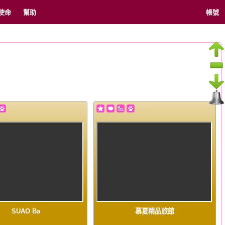
使命
幫助
帳號
SUAO Ba
慕夏精品旅館