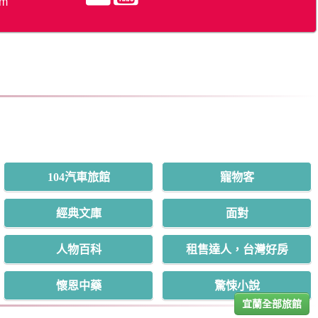
om
104汽車旅館
寵物客
經典文庫
面對
人物百科
租售達人，台灣好房
懷恩中藥
驚悚小說
宜蘭全部旅館