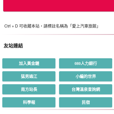
Ctrl + D 可收藏本站，請標註名稱為「愛上汽車旅館」
友站連結
加入黃金鏈
080人力銀行
猛男過江
小編的世界
南方站長
台灣溫泉查詢網
科學報
民宿