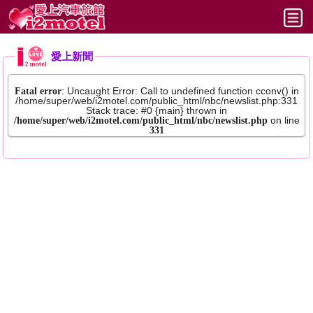
最新選擇
愛上新聞
六都
Fatal error
: Uncaught Error: Call to undefined function cconv() in
/home/super/web/i2motel.com/public_html/nbc/newslist.php:331
北部
Stack trace: #0 {main} thrown in
/home/super/web/i2motel.com/public_html/nbc/newslist.php
on line
331
中部
南部
東部
文章
使命
幫助